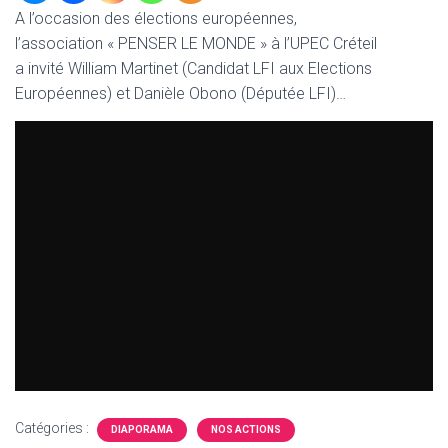
T
A l’occasion des élections européennes,
I
l’association « PENSER LE MONDE » à l’UPEC Créteil
O
N
a invité William Martinet (Candidat LFI aux Elections
Européennes) et Danièle Obono (Députée LFI)…
Catégories :
DIAPORAMA
NOS ACTIONS