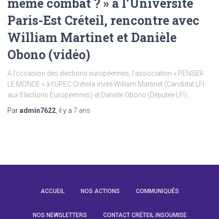
même combat ? » à l’Université
Paris-Est Créteil, rencontre avec
William Martinet et Danièle
Obono (vidéo)
A l’occasion des élections européennes, l’association « PENSER
LE MONDE » à l’UPEC Créteila invité William Martinet (Candidat LFI
aux Elections Européennes) et Danièle Obono (Députée LFI)…
Par
admin7622
, il y a
7 ans
ACCUEIL
NOS ACTIONS
COMMUNIQUÉS
NOS NEWSLETTERS
CONTACT CRÉTEIL INSOUMISE