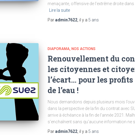
menaçante, offensive de l’extrême droite dans
Lire la suite
Par
admin7622
, il y a
5 ans
DIAPORAMA
NOS ACTIONS
Renouvellement du contr
les citoyennes et citoye
l’écart… pour les profit
de l’eau !
Nous demandons depuis plusieurs mois l’ouvert
dans la perspective de la fin du contrat avec S
arrive à échéance à la fin de l’année 2021. Ma
s’enchaînent sans qu’aucune information ne so
Par
admin7622
, il y a
5 ans