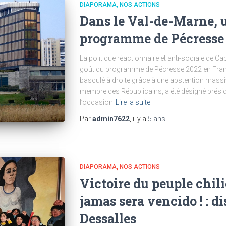
DIAPORAMA
NOS ACTIONS
Dans le Val-de-Marne, 
programme de Pécresse
La politique réactionnaire et anti-sociale de Ca
goût du programme de Pécresse 2022 en France
basculé à droite grâce à une abstention massiv
membre des Républicains, a été désigné présid
l’occasion
Lire la suite
Par
admin7622
, il y a
5 ans
DIAPORAMA
NOS ACTIONS
Victoire du peuple chili
jamas sera vencido ! : 
Dessalles