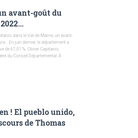
un avant-goût du
 2022…
pitanio dans le Val-de-Marne, un avant-
… En juin dernier, le département a
e de 67,01 %. Olivier Capitanio,
ent du Conseil Départemental. À
en ! El pueblo unido,
discours de Thomas