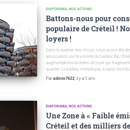
DIAPORAMA
NOS ACTIONS
Battons-nous pour conse
populaire de Créteil ! 
loyers !
Dans le quartier des choux, nous avons été aler
association sur la volonté du bailleur INLI (fil
augmentations brutales de loyer qui fragilisen
quartier. Le bailleur n’hésite pas à saisir les t
Par
admin7622
, il y a
5 ans
DIAPORAMA
NOS ACTIONS
Une Zone à « Faible émi
Créteil et des milliers 