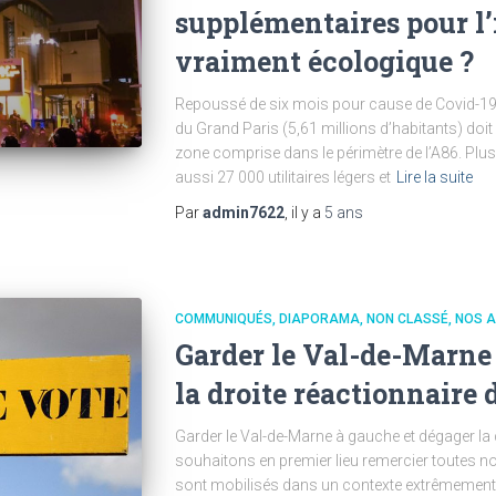
supplémentaires pour l’
vraiment écologique ?
Repoussé de six mois pour cause de Covid-19, 
du Grand Paris (5,61 millions d’habitants) doi
zone comprise dans le périmètre de l’A86. Plus
aussi 27 000 utilitaires légers et
Lire la suite
Par
admin7622
, il y a
5 ans
COMMUNIQUÉS
DIAPORAMA
NON CLASSÉ
NOS A
Garder le Val-de-Marne
la droite réactionnaire 
Garder le Val-de-Marne à gauche et dégager la 
souhaitons en premier lieu remercier toutes nos
sont mobilisés dans un contexte extrêmement d