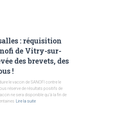
lles : réquisition
nofi de Vitry-sur-
evée des brevets, des
ous !
uire le vaccin de SANOFI contre le
ous réserve de résultats positifs de
accin ne sera disponible qu’à la fin de
centaines
Lire la suite