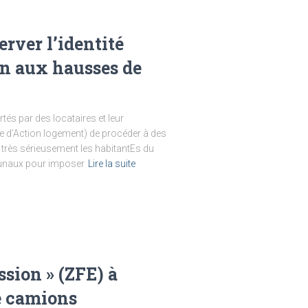
rver l’identité
Non aux hausses de
tés par des locataires et leur
iale d’Action logement) de procéder à des
t très sérieusement les habitantEs du
ribunaux pour imposer
Lire la suite
ssion » (ZFE) à
de camions