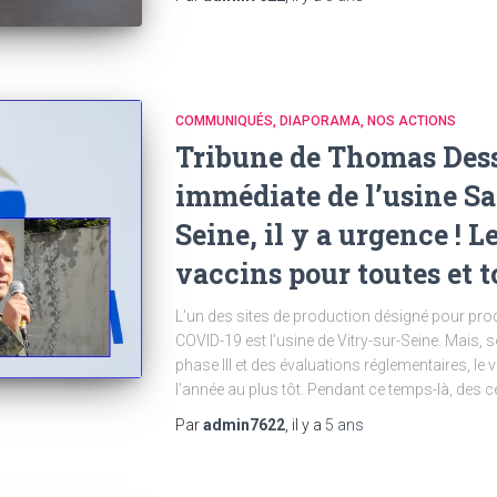
COMMUNIQUÉS
DIAPORAMA
NOS ACTIONS
Tribune de Thomas Dessa
immédiate de l’usine Sa
Seine, il y a urgence ! L
vaccins pour toutes et t
L’un des sites de production désigné pour prod
COVID-19 est l’usine de Vitry-sur-Seine. Mais, s
phase III et des évaluations réglementaires, le v
l’année au plus tôt. Pendant ce temps-là, des 
Par
admin7622
, il y a
5 ans