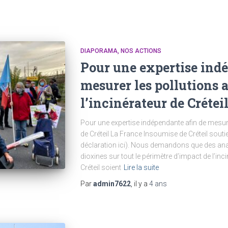
DIAPORAMA
NOS ACTIONS
Pour une expertise indé
mesurer les pollutions 
l’incinérateur de Crétei
Pour une expertise indépendante afin de mesurer
de Créteil La France Insoumise de Créteil soutie
déclaration ici). Nous demandons que des ana
dioxines sur tout le périmètre d’impact de l’i
Créteil soient
Lire la suite
Par
admin7622
, il y a
4 ans