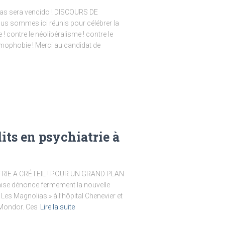
jamas sera vencido ! DISCOURS DE
sommes ici réunis pour célébrer la
 ! contre le néolibéralisme ! contre le
’homophobie ! Merci au candidat de
its en psychiatrie à
RIE A CRÉTEIL ! POUR UN GRAND PLAN
se dénonce fermement la nouvelle
« Les Magnolias » à l’hôpital Chenevier et
à Mondor. Ces
Lire la suite