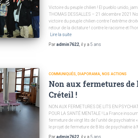
Victoire du peuple chilien ! El pueblo unido, 
THOMAS DESSALLES – 21 décembre 2021 Nous 
victoire du peuple chilien contre l’extrême droite
retour de la dictature ! contre le racisme et l
Lire la suite
Par
admin7622
, il y a
5 ans
COMMUNIQUÉS
DIAPORAMA
NOS ACTIONS
Non aux fermetures de l
Créteil !
NON AUX FERMETURES DE LITS EN PSYCHIAT
POUR LA SANTÉ MENTALE ! La France insoumi
fermeture de vingt lits de l’unité de psychiatrie 
le projet de fermeture de 8 lits de psychiatrie 
Par
admin7622
, il y a
5 ans