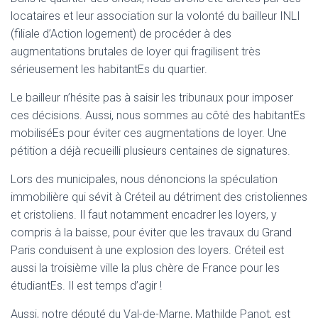
T
locataires et leur association sur la volonté du bailleur INLI
I
(filiale d’Action logement) de procéder à des
O
N
augmentations brutales de loyer qui fragilisent très
sérieusement les habitantEs du quartier.
Le bailleur n’hésite pas à saisir les tribunaux pour imposer
ces décisions. Aussi, nous sommes au côté des habitantEs
mobiliséEs pour éviter ces augmentations de loyer. Une
pétition a déjà recueilli plusieurs centaines de signatures.
Lors des municipales, nous dénoncions la spéculation
immobilière qui sévit à Créteil au détriment des cristoliennes
et cristoliens. Il faut notamment encadrer les loyers, y
compris à la baisse, pour éviter que les travaux du Grand
Paris conduisent à une explosion des loyers. Créteil est
aussi la troisième ville la plus chère de France pour les
étudiantEs. Il est temps d’agir !
Aussi, notre député du Val-de-Marne, Mathilde Panot, est