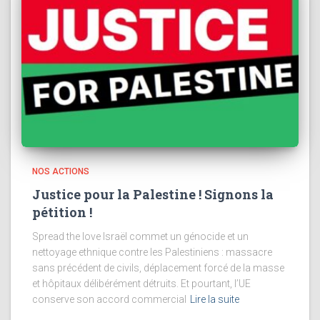
NOS ACTIONS
Justice pour la Palestine ! Signons la
pétition !
Spread the love Israël commet un génocide et un
nettoyage ethnique contre les Palestiniens : massacre
sans précédent de civils, déplacement forcé de la masse
et hôpitaux délibérément détruits. Et pourtant, l’UE
conserve son accord commercial
Lire la suite