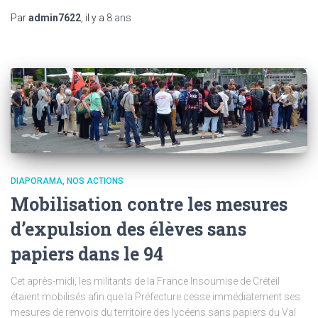
Par
admin7622
, il y a
8 ans
DIAPORAMA
NOS ACTIONS
Mobilisation contre les mesures
d’expulsion des élèves sans
papiers dans le 94
Cet après-midi, les militants de la France Insoumise de Créteil
étaient mobilisés afin que la Préfecture cesse immédiatement ses
mesures de renvois du territoire des lycéens sans papiers du Val