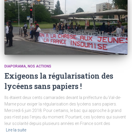
DIAPORAMA
NOS ACTIONS
Exigeons la régularisation des
lycéens sans papiers !
Ils étaient deux cents camarades devant la préfecture du Val-de-
Marne pour exiger la régularisation des lycéens sans papiers.
Mercredi 6 juin 2018. Pour certains, le bac qui approche à grand
pas n’est pas l’enjeu du moment. Pourtant, ces lycéens qui suivent
leur scolarité depuis plusieurs années en France sont des
Lire la suite