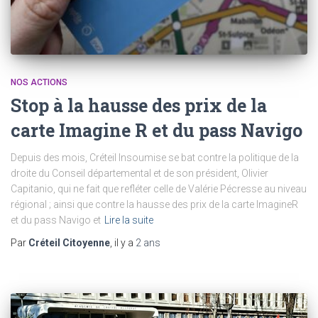
NOS ACTIONS
Stop à la hausse des prix de la
carte Imagine R et du pass Navigo
Depuis des mois, Créteil Insoumise se bat contre la politique de la
droite du Conseil départemental et de son président, Olivier
Capitanio, qui ne fait que refléter celle de Valérie Pécresse au niveau
régional ; ainsi que contre la hausse des prix de la carte ImagineR
et du pass Navigo et
Lire la suite
Par
Créteil Citoyenne
, il y a
2 ans