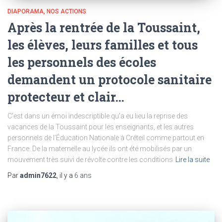
DIAPORAMA
NOS ACTIONS
Après la rentrée de la Toussaint,
les élèves, leurs familles et tous
les personnels des écoles
demandent un protocole sanitaire
protecteur et clair…
C’est dans un émoi indescriptible qu’a eu lieu la reprise des
vacances de la Toussaint pour les enseignants, et les autres
personnels de l’Éducation Nationale à Créteil comme partout en
France. De la maternelle au lycée ils ont été mobilisés par un
mouvement très suivi de révolte contre les conditions
Lire la suite
Par
admin7622
, il y a
6 ans