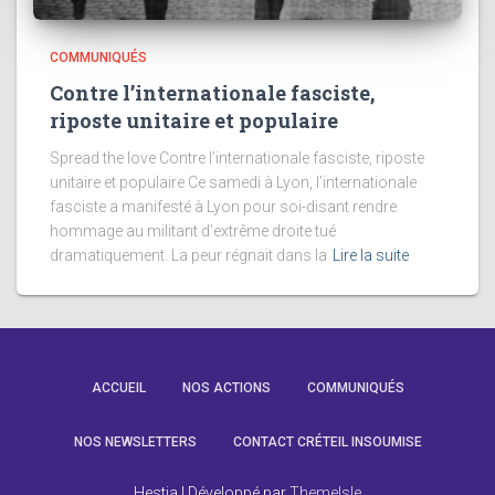
COMMUNIQUÉS
Contre l’internationale fasciste,
riposte unitaire et populaire
Spread the love Contre l’internationale fasciste, riposte
unitaire et populaire Ce samedi à Lyon, l’internationale
fasciste a manifesté à Lyon pour soi-disant rendre
hommage au militant d’extrême droite tué
dramatiquement. La peur régnait dans la
Lire la suite
ACCUEIL
NOS ACTIONS
COMMUNIQUÉS
NOS NEWSLETTERS
CONTACT CRÉTEIL INSOUMISE
Hestia | Développé par
ThemeIsle