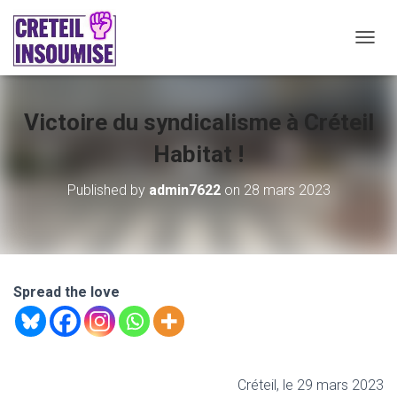
O
U
V
R
Victoire du syndicalisme à Créteil
I
R
Habitat !
/
F
E
Published by
admin7622
on
28 mars 2023
R
M
E
R
L
A
Spread the love
N
A
V
I
G
Créteil, le 29 mars 2023
A