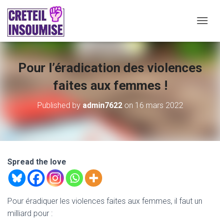
O
U
V
R
Pour l’éradication des violences
I
R
faites aux femmes !
/
F
E
Published by
admin7622
on
16 mars 2022
R
M
E
R
L
A
Spread the love
N
A
V
I
Pour éradiquer les violences faites aux femmes, il faut un
G
milliard pour :
A