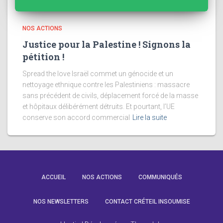
NOS ACTIONS
Justice pour la Palestine ! Signons la
pétition !
Spread the love Israël commet un génocide et un
nettoyage ethnique contre les Palestiniens : massacre
sans précédent de civils, déplacement forcé de la masse
et hôpitaux délibérément détruits. Et pourtant, l’UE
conserve son accord commercial
Lire la suite
ACCUEIL
NOS ACTIONS
COMMUNIQUÉS
NOS NEWSLETTERS
CONTACT CRÉTEIL INSOUMISE