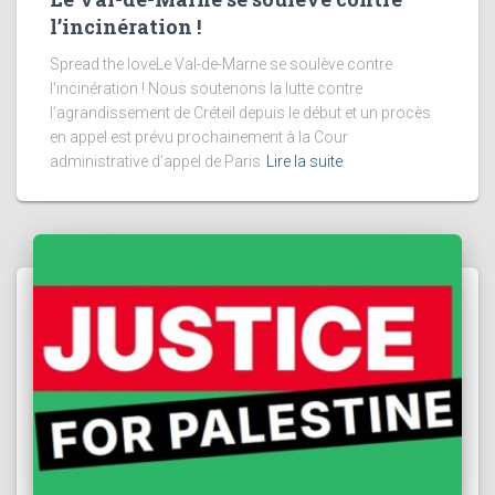
l’incinération !
Spread the loveLe Val-de-Marne se soulève contre
l’incinération ! Nous soutenons la lutte contre
l’agrandissement de Créteil depuis le début et un procès
en appel est prévu prochainement à la Cour
administrative d’appel de Paris
Lire la suite