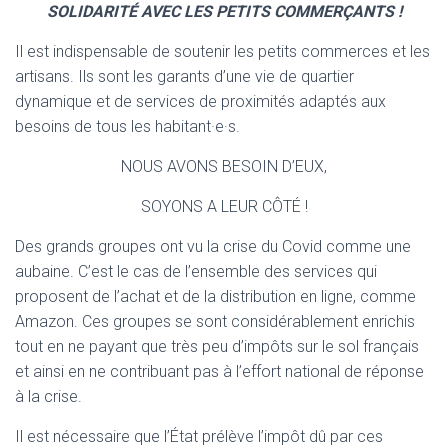
T
SOLIDARITÉ AVEC LES PETITS COMMERÇANTS !
I
O
Il est indispensable de soutenir les petits commerces et les
N
artisans. Ils sont les garants d’une vie de quartier
dynamique et de services de proximités adaptés aux
besoins de tous les habitant·e·s.
NOUS AVONS BESOIN D’EUX,
SOYONS A LEUR CÔTÉ !
Des grands groupes ont vu la crise du Covid comme une
aubaine. C’est le cas de l’ensemble des services qui
proposent de l’achat et de la distribution en ligne, comme
Amazon. Ces groupes se sont considérablement enrichis
tout en ne payant que très peu d’impôts sur le sol français
et ainsi en ne contribuant pas à l’effort national de réponse
à la crise.
Il est nécessaire que l’État prélève l’impôt dû par ces