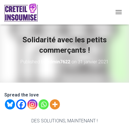
O
U
V
R
Solidarité avec les petits
I
R
commerçants !
/
F
E
Published by
admin7622
on
31 janvier 2021
R
M
E
R
L
A
Spread the love
N
A
V
I
DES SOLUTIONS, MAINTENANT !
G
A