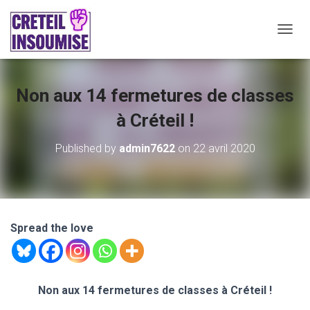
O
U
V
R
Non aux 14 fermetures de classes
I
R
à Créteil !
/
F
E
Published by
admin7622
on
22 avril 2020
R
M
E
R
L
A
Spread the love
N
A
V
I
Non aux 14 fermetures de classes à Créteil !
G
A