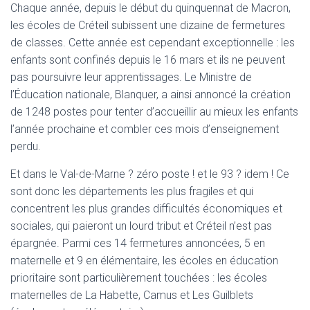
T
Chaque année, depuis le début du quinquennat de Macron,
I
les écoles de Créteil subissent une dizaine de fermetures
O
de classes. Cette année est cependant exceptionnelle : les
N
enfants sont confinés depuis le 16 mars et ils ne peuvent
pas poursuivre leur apprentissages. Le Ministre de
l’Éducation nationale, Blanquer, a ainsi annoncé la création
de 1248 postes pour tenter d’accueillir au mieux les enfants
l’année prochaine et combler ces mois d’enseignement
perdu.
Et dans le Val-de-Marne ? zéro poste ! et le 93 ? idem ! Ce
sont donc les départements les plus fragiles et qui
concentrent les plus grandes difficultés économiques et
sociales, qui paieront un lourd tribut et Créteil n’est pas
épargnée. Parmi ces 14 fermetures annoncées, 5 en
maternelle et 9 en élémentaire, les écoles en éducation
prioritaire sont particulièrement touchées : les écoles
maternelles de La Habette, Camus et Les Guilblets