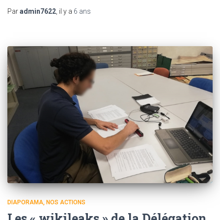
Par
admin7622
, il y a
6 ans
DIAPORAMA
NOS ACTIONS
Les « wikileaks » de la Délégation