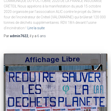
COMMUNIQUE DU 9 OCTOBRE 2020 DE LA FRANCE INSOUMISE
CRÉTEIL Nous appelons à la manifestation du jeudi 15 octobre
2020 organisée par l’association ALIC contre le projet du 3ème
four de l’incinérateur de Créteil (VALOMARNE) qui brûlerait 120 000
tonnes de déchets supplémentaires. RDV 18 h devant l’usine
d’incinération !
Lire la suite
Par
admin7622
, il y a
6 ans