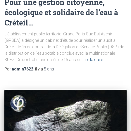
Pour une gestion citoyenne,
écologique et solidaire de l’eau à
Créteil…
L’établissement public territorial Grand Paris Sud Est Avenir
(GPSEA) a désigné un cabinet d’étude pour réaliser un audit à
Créteil de fin de contrat de la Délégation de Service Public (DSP) de
la distribution de l’eau potable conclue avec la multinationale
SUEZ. Ce contrat d’une durée de 15 ans se
Lire la suite
Par
admin7622
, il y a
5 ans