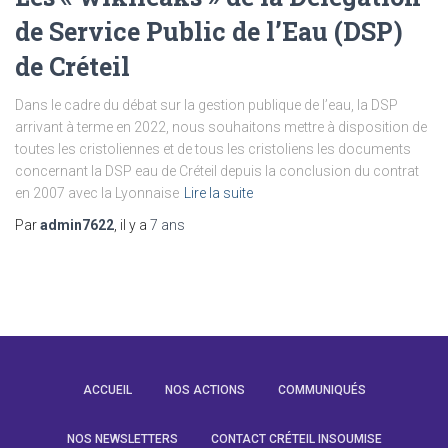
de Service Public de l’Eau (DSP)
de Créteil
Dans le cadre du débat sur la gestion publique de l’eau, la DSP
arrivant à terme en 2022, nous souhaitons mettre à disposition de
toutes les cristoliennes et de tous les cristoliens les documents
concernant la DSP eau de Créteil depuis la conclusion du contrat
en 2007 avec la Lyonnaise
Lire la suite
Par
admin7622
, il y a
7 ans
ACCUEIL
NOS ACTIONS
COMMUNIQUÉS
NOS NEWSLETTERS
CONTACT CRÉTEIL INSOUMISE