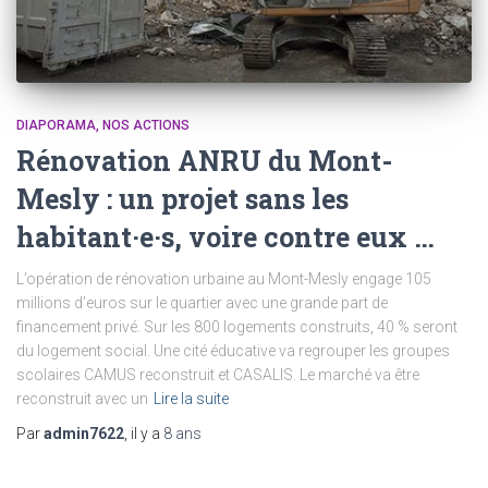
DIAPORAMA
NOS ACTIONS
Rénovation ANRU du Mont-
Mesly : un projet sans les
habitant·e·s, voire contre eux …
L’opération de rénovation urbaine au Mont-Mesly engage 105
millions d’euros sur le quartier avec une grande part de
financement privé. Sur les 800 logements construits, 40 % seront
du logement social. Une cité éducative va regrouper les groupes
scolaires CAMUS reconstruit et CASALIS. Le marché va être
reconstruit avec un
Lire la suite
Par
admin7622
, il y a
8 ans