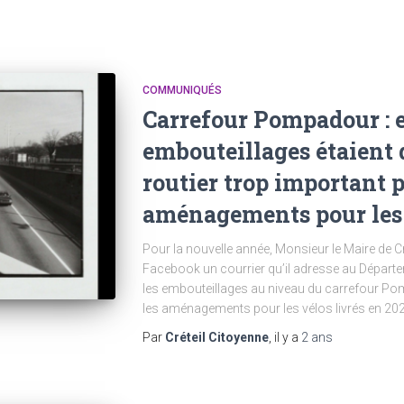
COMMUNIQUÉS
Carrefour Pompadour : et
embouteillages étaient d
routier trop important p
aménagements pour les 
Pour la nouvelle année, Monsieur le Maire de C
Facebook un courrier qu’il adresse au Départ
les embouteillages au niveau du carrefour Pom
les aménagements pour les vélos livrés en 202
Par
Créteil Citoyenne
, il y a
2 ans