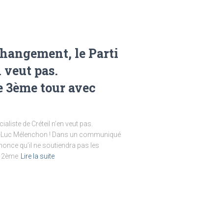
changement, le Parti
n veut pas.
e 3ème tour avec
aliste de Créteil n’en veut pas.
n-Luc Mélenchon ! Dans un communiqué
nnonce qu’il ne soutiendra pas les
t 2ème
Lire la suite