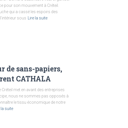
ce pour son mouvement à Créteil.
uche qui a cassé les espoirs des
l’intérieur sous
Lire la suite
r de sans-papiers,
aurent CATHALA
de Créteil met en avant des entreprises
 principe, nous ne sommes pas opposés à
onnaître le tissu économique de notre
 la suite