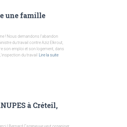
e une famille
ienne ! Nous demandons l’abandon
istre du travail contre Aziz Elkrout,
dre son emploi et son logement, dans
’inspection du travail
Lire la suite
iNUPES à Créteil,
merci ! Bernard Cazeneuve veut organiser