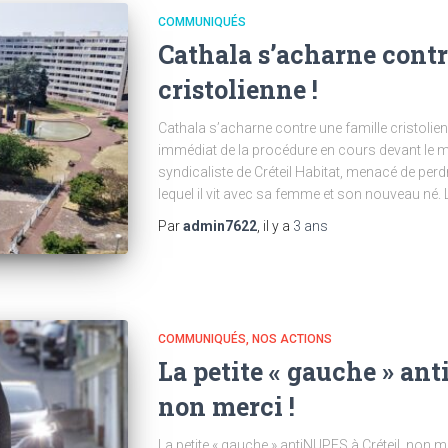
COMMUNIQUÉS
Cathala s’acharne contr
cristolienne !
Cathala s’acharne contre une famille cristol
immédiat de la procédure en cours devant le min
syndicaliste de Créteil Habitat, menacé de per
lequel il vit avec sa femme et son nouveau né. L
Par
admin7622
, il y a
3 ans
COMMUNIQUÉS
NOS ACTIONS
La petite « gauche » ant
non merci !
La petite « gauche » antiNUPES à Créteil, non 