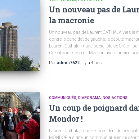
Un nouveau pas de Lau
la macronie
Un nouveau pas de Laurent CATHALA vers la mac
contre le candidat de gauche, le député macron
Laurent Cathala, maire socialiste de Créteil, pa
Créteil pour soutenir Macron avec l’ancien soc
Par
admin7622
, il y a
4 ans
COMMUNIQUÉS
DIAPORAMA
NOS ACTIONS
Un coup de poignard dan
Mondor !
Laurent Cathala, maire et président du conseil 
MONDOR a signé un communiqué en ce début 