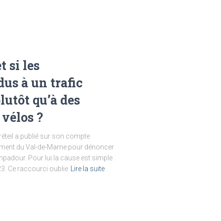
 si les
us à un trafic
lutôt qu’à des
vélos ?
réteil a publié sur son compte
ement du Val-de-Marne pour dénoncer
padour. Pour lui la cause est simple :
3. Ce raccourci oublie
Lire la suite