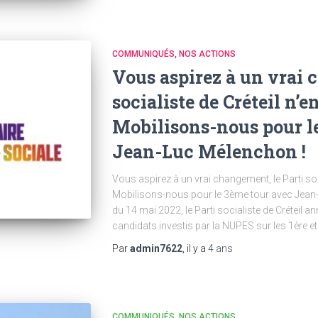
COMMUNIQUÉS
NOS ACTIONS
Vous aspirez à un vrai 
socialiste de Créteil n’e
Mobilisons-nous pour l
Jean-Luc Mélenchon !
Vous aspirez à un vrai changement, le Parti soci
Mobilisons-nous pour le 3ème tour avec Jea
du 14 mai 2022, le Parti socialiste de Créteil a
candidats investis par la NUPES sur les 1ère e
Par
admin7622
, il y a
4 ans
COMMUNIQUÉS
NOS ACTIONS