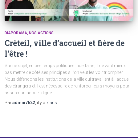
DIAPORAMA
NOS ACTIONS
Créteil, ville d’accueil et fière de
l’être !
Sur ce sujet, en ces temps politiques incertains, il ne vaut mieux
pas mettre de côté ses principes si l’on veut les voir triompher.
Nous défendons les institutions de la ville qui travaillent à l’accueil
des étrangers et il est nécessaire de renforcer leurs moyens pour
assurer un accueil digne…
Par
admin7622
, il y a
7 ans