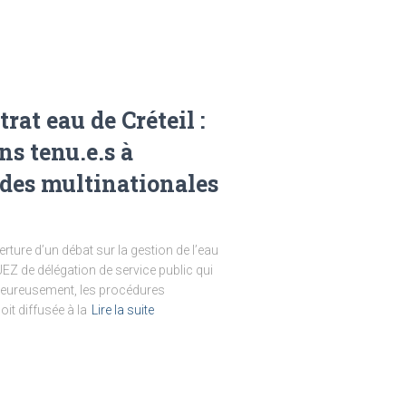
at eau de Créteil :
ns tenu.e.s à
s des multinationales
ure d’un débat sur la gestion de l’eau
UEZ de délégation de service public qui
lheureusement, les procédures
it diffusée à la
Lire la suite