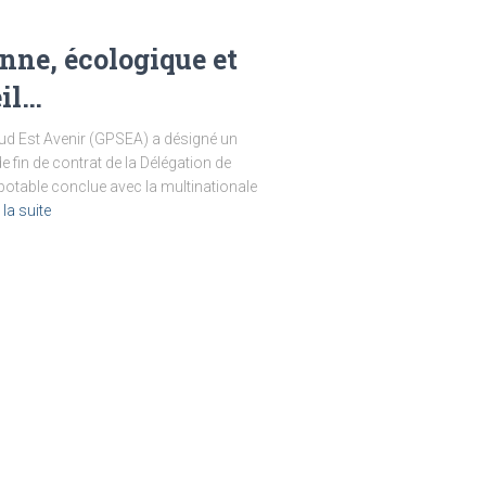
nne, écologique et
eil…
 Sud Est Avenir (GPSEA) a désigné un
de fin de contrat de la Délégation de
u potable conclue avec la multinationale
 la suite