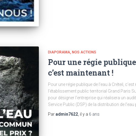
DIAPORAMA
NOS ACTIONS
Pour une régie publique 
c’est maintenant !
Pour une régie publique de l’eau à Créteil, c’e
l’établissement public territorial Grand Paris 
pour désigner l’entreprise qui réalisera un audit
Service Public (DSP) de la distribution de l’eau
Par
admin7622
, il y a
6 ans