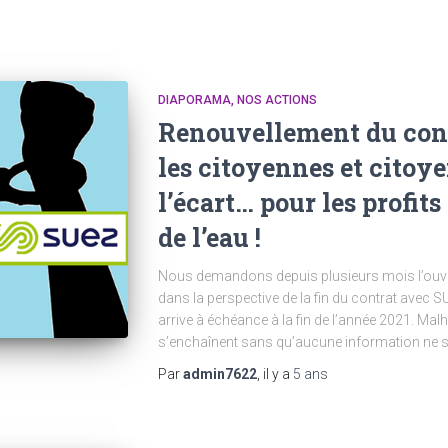
DIAPORAMA
NOS ACTIONS
Renouvellement du contr
les citoyennes et citoye
l’écart… pour les profit
de l’eau !
Nous demandons depuis plusieurs mois l’ouvert
dans la perspective de la fin du contrat avec S
arrive à échéance à la fin de l’année 2021. Ma
s’enchaînent sans qu’aucune information ne so
Par
admin7622
, il y a
5 ans