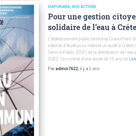
DIAPORAMA
NOS ACTIONS
Pour une gestion citoye
solidaire de l’eau à Crét
L’établissement public territorial Grand Paris
cabinet d’étude pour réaliser un audit à Créteil 
Service Public (DSP) de la distribution de l’ea
SUEZ. Ce contrat d’une durée de 15 ans se
Lire
Par
admin7622
, il y a
5 ans