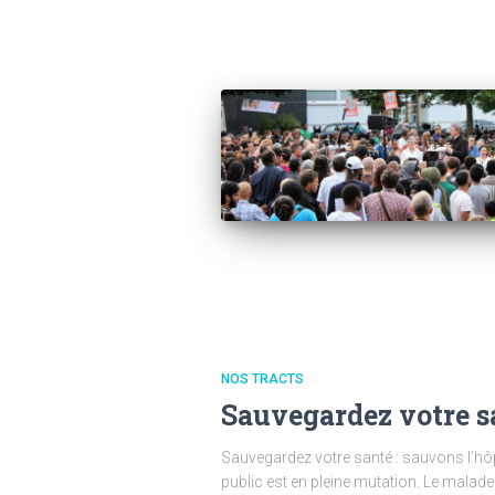
NOS TRACTS
Sauvegardez votre sa
Sauvegardez votre santé : sauvons l’hôpi
public est en pleine mutation. Le malade e