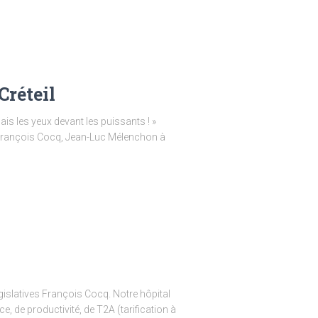
réteil
mais les yeux devant les puissants ! »
s François Cocq, Jean-Luc Mélenchon à
égislatives François Cocq. Notre hôpital
e, de productivité, de T2A (tarification à