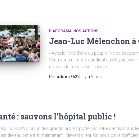
DIAPORAMA
NOS ACTIONS
Jean-Luc Mélenchon à C
« Ayez la fierté d’être du peuple ! Ne baissez ja
Venu soutenir notre candidat aux législative
conquis la foule venu l’écouter.
Par
admin7622
, il y a
9 ans
nté : sauvons l’hôpital public !
tal public ! Voici l’un des grands projets porté par notre candidat aux l
st devenu patient et maintenant il devient client. On nous parle d’efficienc