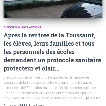
DIAPORAMA
NOS ACTIONS
Après la rentrée de la Toussaint,
les élèves, leurs familles et tous
les personnels des écoles
demandent un protocole sanitaire
protecteur et clair…
C’est dans un émoi indescriptible qu’a eu lieu la reprise des
vacances de la Toussaint pour les enseignants, et les autres
personnels de l’Éducation Nationale à Créteil comme partout en
France. De la maternelle au lycée ils ont été mobilisés par un
mouvement très suivi de révolte contre les conditions
Lire la suite
Par
admin7622
, il y a
6 ans