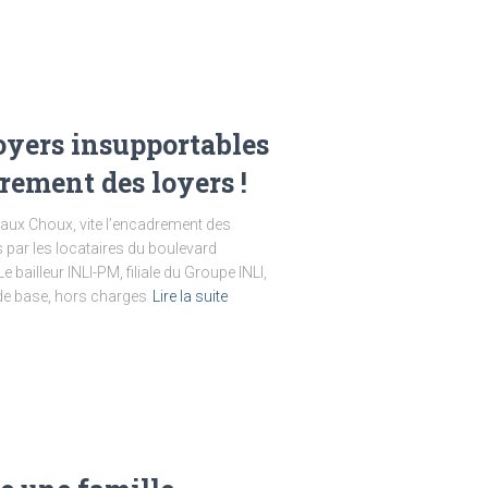
oyers insupportables
rement des loyers !
aux Choux, vite l’encadrement des
s par les locataires du boulevard
 bailleur INLI-PM, filiale du Groupe INLI,
de base, hors charges
Lire la suite