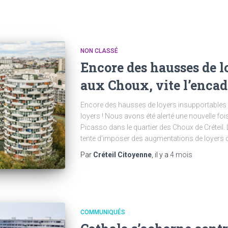
NON CLASSÉ
Encore des hausses de l
aux Choux, vite l’encad
Encore des hausses de loyers insupportables 
loyers ! Nous avons été alerté une nouvelle foi
Picasso dans le quartier des Choux de Créteil. Le
tente d’imposer des augmentations de loyers 
Par
Créteil Citoyenne
, il y a
4 mois
COMMUNIQUÉS