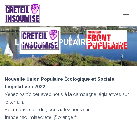
O
U
V
R
L’UNION POPULAIRE à Créteil
I
R
/
F
E
R
M
Nouvelle Union Populaire Écologique et Sociale –
E
Législatives 2022
R
L
Venez participer avec nous à la campagne législatives sur
A
le terrain.
N
Pour nous rejoindre, contactez nous sur :
A
V
franceinsoumisecreteil@orange.fr
I
G
A