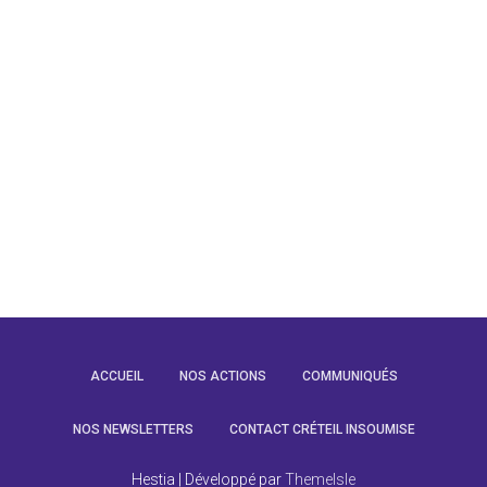
T
I
O
N
ACCUEIL
NOS ACTIONS
COMMUNIQUÉS
NOS NEWSLETTERS
CONTACT CRÉTEIL INSOUMISE
Hestia | Développé par
ThemeIsle