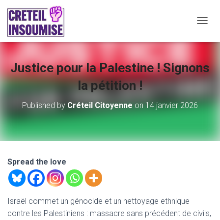
O
U
V
R
Justice pour la Palestine ! Signons
I
R
la pétition !
/
F
E
Published by
Créteil Citoyenne
on
14 janvier 2026
R
M
E
R
L
A
Spread the love
N
A
V
I
Israël commet un génocide et un nettoyage ethnique
G
contre les Palestiniens : massacre sans précédent de civils,
A