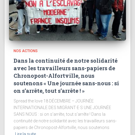
NOS ACTIONS
Dans la continuité de notre solidarité
avec les travailleurs sans-papiers de
Chronopost-Alfortville, nous
soutenons « Une journée sans-nous : si
on s’arrête, tout s’arrête ! »
Spread the love 18 DÉCEMBRE – JOURNÉE
INTERNATIONALE DES MIGRANT·E·S UNE JOURNÉE
SANS NOUS : si on s’arrête, tout s’arrête ! Dans la
continuité de notre solidarité avec les travailleurs sans-
papiers de Chronopost-Alfortville, nous soutenons
Lire la suite