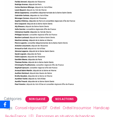
Catégories :
NON CLASSÉ
NOS ACTIONS
Tags:
Conseil régional IDF
Créteil
Créteil Insoumise
Handicap
Ile-de-France
LFI
Personnes en situation de handicap