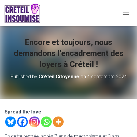
O
U
V
R
Encore et toujours, nous
I
R
demandons l’encadrement des
/
F
loyers à Créteil !
E
R
M
Published by
Créteil Citoyenne
on
4 septembre 2024
E
R
L
A
N
A
Spread the love
V
I
G
A
En cette rentrée, après 7 ans de macronisme et 3 ans