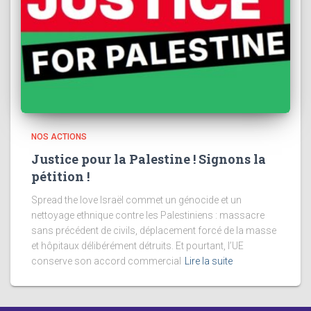
NOS ACTIONS
Justice pour la Palestine ! Signons la
pétition !
Spread the love Israël commet un génocide et un
nettoyage ethnique contre les Palestiniens : massacre
sans précédent de civils, déplacement forcé de la masse
et hôpitaux délibérément détruits. Et pourtant, l’UE
conserve son accord commercial
Lire la suite