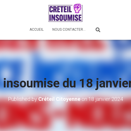
ACCUEIL
NOUS CONTACTER…
e insoumise du 18 janvie
Published by
Créteil Citoyenne
on
18 janvier 2024