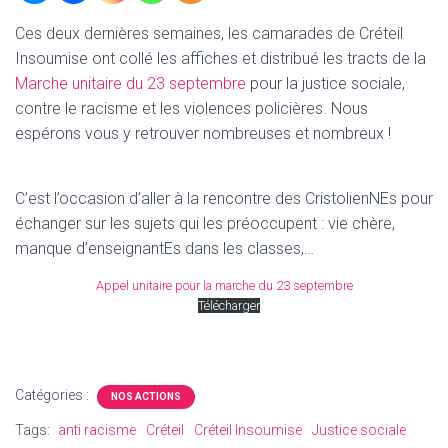
T
I
Ces deux dernières semaines, les camarades de Créteil
O
Insoumise ont collé les affiches et distribué les tracts de la
N
Marche unitaire du 23 septembre
pour la justice sociale,
contre le racisme et les violences policières. Nous
espérons vous y retrouver nombreuses et nombreux !
C’est l’occasion d’aller à la rencontre des CristolienNEs pour
échanger sur les sujets qui les préoccupent : vie chère,
manque d’enseignantEs dans les classes,…
Appel unitaire pour la marche du 23 septembre
Télécharger
Catégories :
NOS ACTIONS
Tags:
anti racisme
Créteil
Créteil Insoumise
Justice sociale