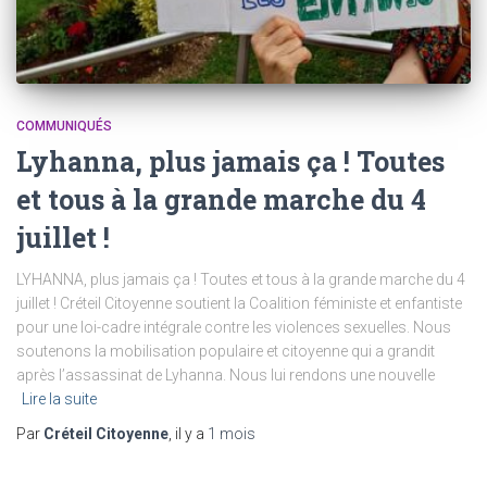
COMMUNIQUÉS
Lyhanna, plus jamais ça ! Toutes
et tous à la grande marche du 4
juillet !
LYHANNA, plus jamais ça ! Toutes et tous à la grande marche du 4
juillet ! Créteil Citoyenne soutient la Coalition féministe et enfantiste
pour une loi-cadre intégrale contre les violences sexuelles. Nous
soutenons la mobilisation populaire et citoyenne qui a grandit
après l’assassinat de Lyhanna. Nous lui rendons une nouvelle
Lire la suite
Par
Créteil Citoyenne
, il y a
1 mois