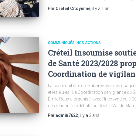
Par
Créteil Citoyenne
, il y a
1 an
COMMUNIQUÉS
NOS ACTIONS
Créteil Insoumise souti
de Santé 2023/2028 prop
Coordination de vigila
La santé doit être co-élaborée avec les usagers
et les élu·es ! La Coordination de vigilance d
Émile Roux a organisé, avec l’Intersyndicale
des rencontres/débats sur tout le Val-de-Marn
Par
admin7622
, il y a
3 ans