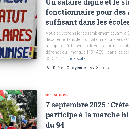
Un salaire digne et le st
fonctionnaire pour de
suffisant dans les école
Nous soutenons le rassemblement devant la D
départementaux de l’Éducation nationale) de Cr
à l’appel de l’intersyndicale Éducation nation
dénonce qu’il manque 1151 AESH dans les écol
DSDEN 94
Lire la suite
Par
Créteil Citoyenne
, il y a
8 mois
NOS ACTIONS
7 septembre 2025 : Crét
participe à la marche h
du 94