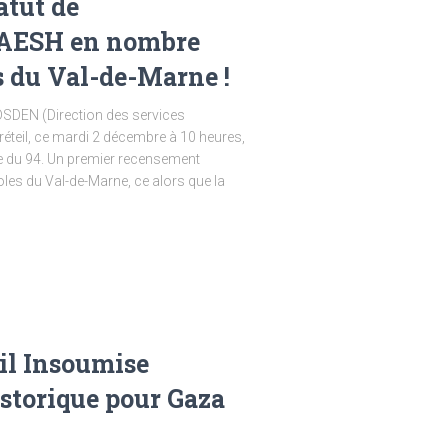
atut de
s AESH en nombre
s du Val-de-Marne !
SDEN (Direction des services
éteil, ce mardi 2 décembre à 10 heures,
ale du 94. Un premier recensement
es du Val-de-Marne, ce alors que la
eil Insoumise
istorique pour Gaza