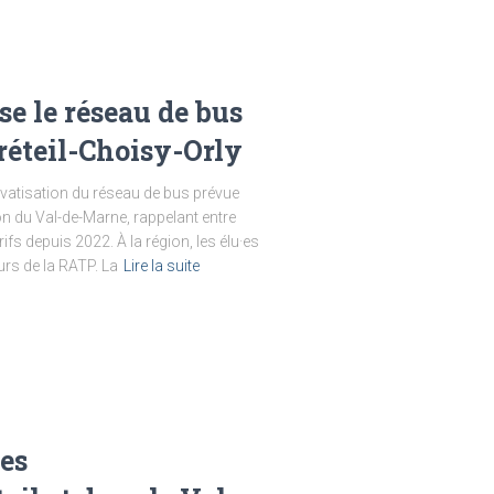
se le réseau de bus
Créteil-Choisy-Orly
ivatisation du réseau de bus prévue
on du Val-de-Marne, rappelant entre
ifs depuis 2022. À la région, les élu·es
ours de la RATP. La
Lire la suite
es