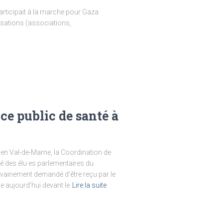
rticipait à la marche pour Gaza
isations (associations,
ce public de santé à
é en Val-de-Marne, la Coordination de
té des élu·es parlementaires du
t vainement demandé d’être reçu par le
ue aujourd’hui devant le
Lire la suite