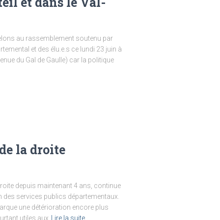
eil et dans le Val-
ppelons au rassemblement soutenu par
emental et des élu.e.s ce lundi 23 juin à
nue du Gal de Gaulle) car la politique
de la droite
droite depuis maintenant 4 ans, continue
on des services publics départementaux.
 marque une détérioration encore plus
rtant utiles aux
Lire la suite