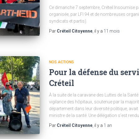
Ce dimanche 7 septembre, Créteil Insoumise pa
organisée, par LFI 94 et de nombreuses organ
syndicats et partis).
Par
Créteil Citoyenne
, il y a
11 mois
NOS ACTIONS
Pour la défense du servi
Créteil
À la suite de la caravane des Luttes de la Sant
vigilance des hôpitaux, soutenue par la majori
département dans leur diversité politique, avai
ministre de la santé. Une délégation s’est rend
Par
Créteil Citoyenne
, il y a
1 an