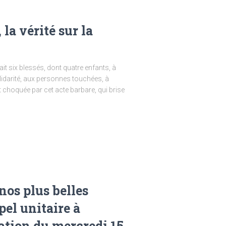
la vérité sur la
ait six blessés, dont quatre enfants, à
lidarité, aux personnes touchées, à
t choquée par cet acte barbare, qui brise
nos plus belles
ppel unitaire à
tation du mercredi 15