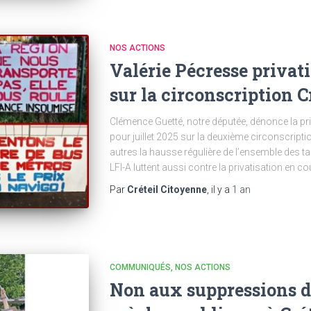
NOS ACTIONS
Valérie Pécresse privati
sur la circonscription 
Clémence Guetté, notre députée, dénonce la pr
pour juillet 2025 sur la deuxième circonscripti
autres la hausse régulière de l’ensemble des tar
LFI-A luttent aussi contre la privatisation en c
Par
Créteil Citoyenne
, il y a
1 an
COMMUNIQUÉS
NOS ACTIONS
Non aux suppressions d