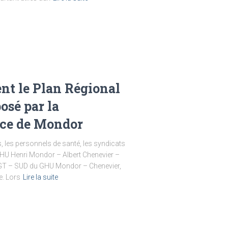
ent le Plan Régional
osé par la
nce de Mondor
, les personnels de santé, les syndicats
u GHU Henri Mondor – Albert Chenevier –
 CGT – SUD du GHU Mondor – Chenevier,
e. Lors
Lire la suite