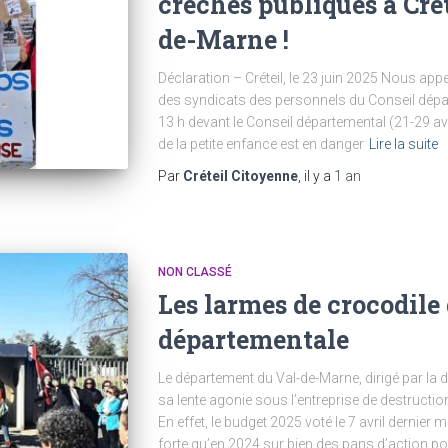
crèches publiques à Crét
de-Marne !
Déclaration – Créteil, le 23 juin 2025 Nous a
des syndicats des personnels du Conseil départ
13 h devant le Conseil départemental (21-29 ave
de la petite enfance est en danger
Lire la suite
Par
Créteil Citoyenne
, il y a
1 an
NON CLASSÉ
Les larmes de crocodile 
départementale
Le département du Val-de-Marne, dirigé par la 
sa lente agonie sous l’entreprise de destructi
En effet, le budget 2025 voté le 7 avril dernier
forte qu’en 2024 sur bien des pans d’action pou