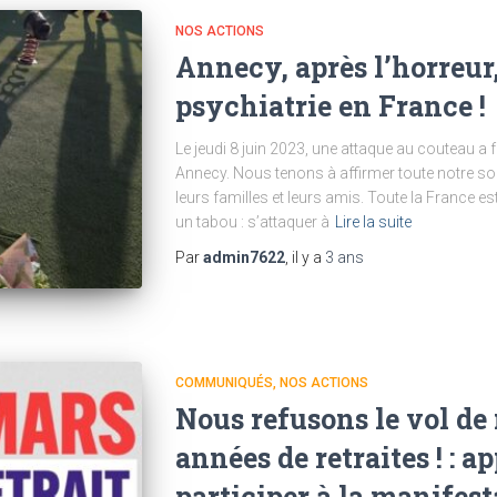
NOS ACTIONS
Annecy, après l’horreur, 
psychiatrie en France !
Le jeudi 8 juin 2023, une attaque au couteau a f
Annecy. Nous tenons à affirmer toute notre so
leurs familles et leurs amis. Toute la France es
un tabou : s’attaquer à
Lire la suite
Par
admin7622
, il y a
3 ans
COMMUNIQUÉS
NOS ACTIONS
Nous refusons le vol de 
années de retraites ! : a
participer à la manifes