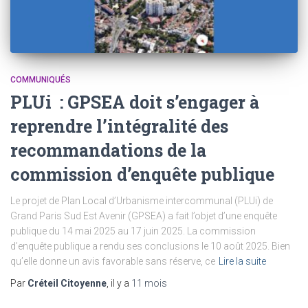
COMMUNIQUÉS
PLUi : GPSEA doit s’engager à
reprendre l’intégralité des
recommandations de la
commission d’enquête publique
Le projet de Plan Local d’Urbanisme intercommunal (PLUi) de
Grand Paris Sud Est Avenir (GPSEA) a fait l’objet d’une enquête
publique du 14 mai 2025 au 17 juin 2025. La commission
d’enquête publique a rendu ses conclusions le 10 août 2025. Bien
qu’elle donne un avis favorable sans réserve, ce
Lire la suite
Par
Créteil Citoyenne
, il y a
11 mois