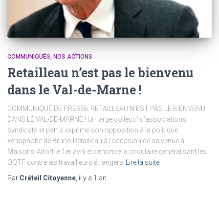
COMMUNIQUÉS
NOS ACTIONS
Retailleau n’est pas le bienvenu
dans le Val-de-Marne !
COMMUNIQUÉ DE PRESSE RETAILLEAU N’EST PAS LE BIENVENU
DANS LE VAL-DE-MARNE ! Un large collectif d’associations,
syndicats et partis exprime son opposition à la politique
xénophobe de Bruno Retailleau à l’occasion de sa venue à
Maisons-Alfort le 1er avril et dénonce la circulaire généralisant les
OQTF contre les travailleurs étrangers
Lire la suite
Par
Créteil Citoyenne
, il y a
1 an